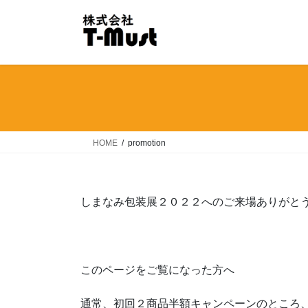
コ
ナ
ン
ビ
テ
ゲ
ン
ー
ツ
シ
へ
ョ
ス
ン
キ
に
ッ
移
HOME
promotion
プ
動
しまなみ包装展２０２２へのご来場ありがと
このページをご覧になった方へ
通常、初回２商品半額キャンペーンのところ