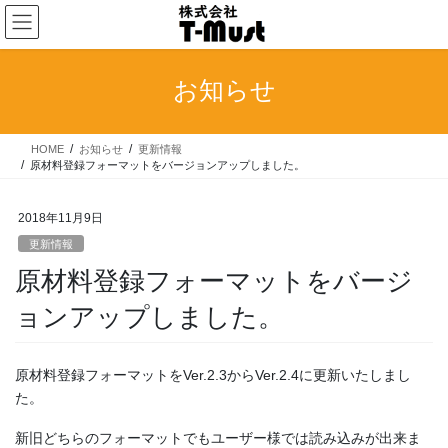
コ
ナ
ン
ビ
テ
ゲ
ン
ー
お知らせ
ツ
シ
へ
ョ
ス
ン
HOME
お知らせ
更新情報
キ
に
原材料登録フォーマットをバージョンアップしました。
ッ
移
プ
動
2018年11月9日
更新情報
原材料登録フォーマットをバージ
ョンアップしました。
原材料登録フォーマットをVer.2.3からVer.2.4に更新いたしまし
た。
新旧どちらのフォーマットでもユーザー様では読み込みが出来ま